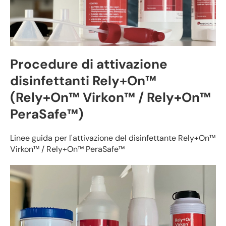
Procedure di attivazione
disinfettanti Rely+On™
(Rely+On™ Virkon™ / Rely+On™
PeraSafe™)
Linee guida per l'attivazione del disinfettante Rely+On™
Virkon™ / Rely+On™ PeraSafe™